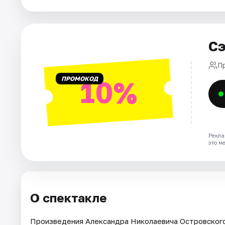
Рейтинги
Сэ
П
ПРОМОКОД
10%
Рекла
это м
О спектакле
Произведения Александра Николаевича Островского