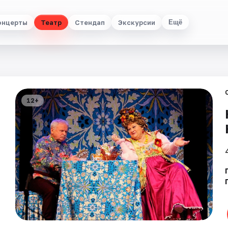
онцерты
Театр
Стендап
Экскурсии
Ещё
12+