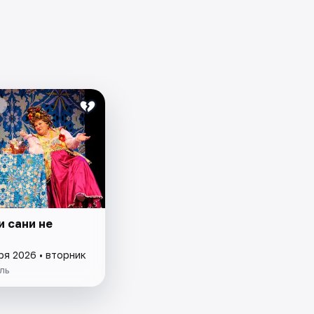
и сани не
ря 2026 • вторник
ль