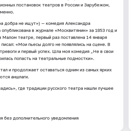
ционных постановок театров в России и Зарубежом,
еменно.
бра добра не ищут») — комедия Александра
а опубликована в журнале «Москвитянин» за 1853 год и
в Малом театре, первый раз поставлена 14 января
писал: «Мои пьесы долго не появлялись на сцене. В
тревоги и первый успех. Шла моя комедия „Не в свои
тоилась попасть на театральные подмостки».
 стал и продолжает оставаться одним из самых ярких
ются аншлаги.
садись», где традиции русского театра нашли лучшее
ия без дополнительного уведомления