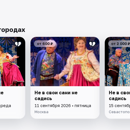
 городах
от 600 ₽
от 2 000 ₽
не
Не в свои сани не
Не в сво
садись
садись
среда
11 сентября 2026 • пятница
15 сентяб
Москва
Севастопо