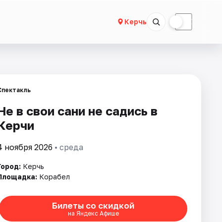
☀
☾
Керчь
Спектакль
Не в свои сани не садись в
Керчи
4 ноября 2026
• среда
Город:
Керчь
Площадка:
Корабел
Билеты со скидкой
на Яндекс Афише