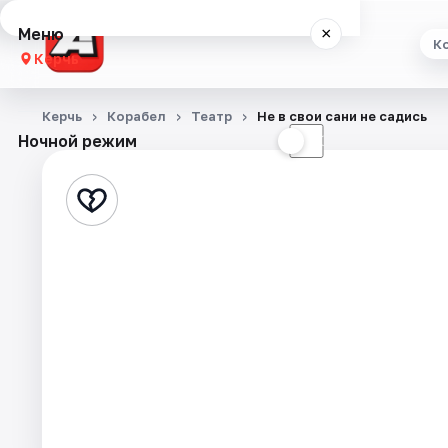
Меню
×
К
Керчь
Концерты
Керчь
Корабел
Театр
Не в свои сани не садись
Ночной режим
☀
☾
Театр
Стендап
Экскурсии
Города
Площадки
Артисты