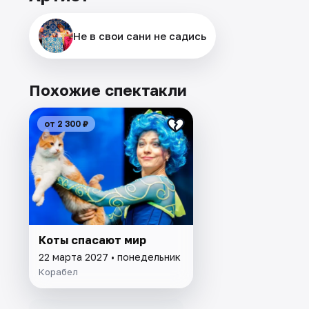
Не в свои сани не садись
Похожие спектакли
от 2 300 ₽
Коты спасают мир
22 марта 2027 • понедельник
Корабел