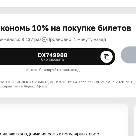
кономь 10% на покупке билетов
рименили: 8 137 раз
Проверено: 1 минуту назад
DX749988
Скопировать
1 шаг. Скопируйте промокод
ма. ООО "ЯНДЕКС МУЗЫКА", ИНН: 9705121040 erid: 25H8d7vbP8SRTvHZrUcdLB
ероприятие на Яндекс Афише!
 являются одними из самых популярных пьес