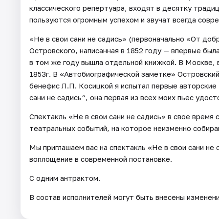
классического репертуара, входят в десятку тради
пользуются огромным успехом и звучат всегда совр
«Не в свои сани не садись» (первоначально «От до
Островского, написанная в 1852 году — впервые был
в том же году вышла отдельной книжкой. В Москве, 
1853г. В «Автобиографической заметке» Островский 
бенефис Л.П. Косицкой я испытал первые авторские 
сани не садись“, она первая из всех моих пьес удос
Спектакль «Не в свои сани не садись» в свое время
театральных событий, на которое неизменно собира
Мы приглашаем вас на спектакль «Не в свои сани не 
воплощение в современной постановке.
С одним антрактом.
В состав исполнителей могут быть внесены изменен