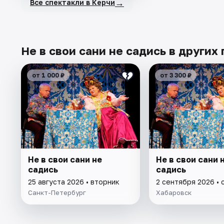
→
Все спектакли в Керчи
Не в свои сани не садись в других
от 1 000 ₽
от 3 300 ₽
Не в свои сани не
Не в свои сани 
садись
садись
25 августа 2026 • вторник
2 сентября 2026 • 
Санкт-Петербург
Хабаровск