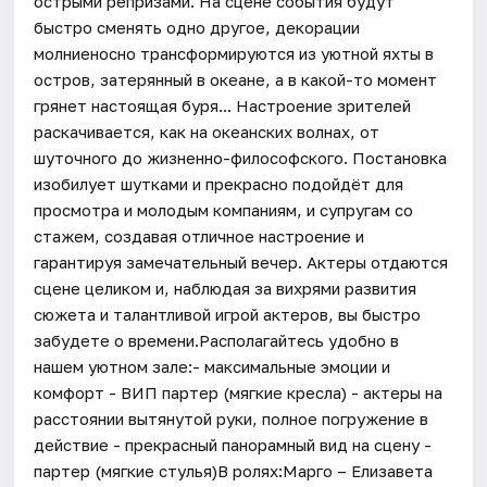
острыми репризами. На сцене события будут
быстро сменять одно другое, декорации
молниеносно трансформируются из уютной яхты в
остров, затерянный в океане, а в какой-то момент
грянет настоящая буря... Настроение зрителей
раскачивается, как на океанских волнах, от
шуточного до жизненно-философского. Постановка
изобилует шутками и прекрасно подойдёт для
просмотра и молодым компаниям, и супругам со
стажем, создавая отличное настроение и
гарантируя замечательный вечер. Актеры отдаются
сцене целиком и, наблюдая за вихрями развития
сюжета и талантливой игрой актеров, вы быстро
забудете о времени.Располагайтесь удобно в
нашем уютном зале:- максимальные эмоции и
комфорт - ВИП партер (мягкие кресла) - актеры на
расстоянии вытянутой руки, полное погружение в
действие - ⁠прекрасный панорамный вид на сцену -
партер (мягкие стулья)В ролях:Марго – Елизавета