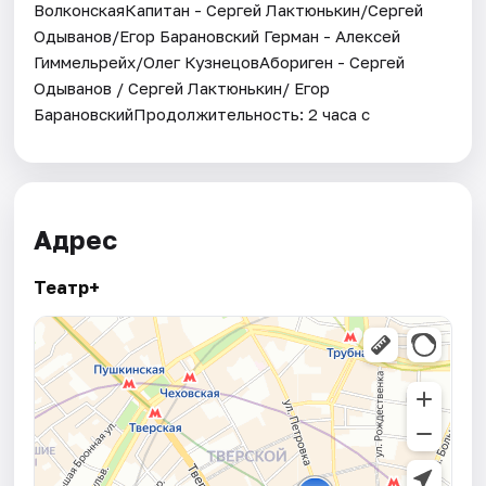
ВолконскаяКапитан - Сергей Лактюнькин/Сергей
Одыванов/Егор Барановский Герман - Алексей
Гиммельрейх/Олег КузнецовАбориген - Сергей
Одыванов / Сергей Лактюнькин/ Егор
БарановскийПродолжительность: 2 часа с
Адрес
Театр+