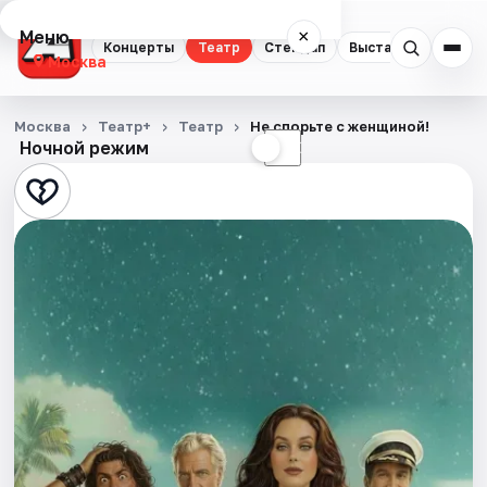
Меню
×
Концерты
Театр
Стендап
Выставки
Квест
Москва
Концерты
Москва
Театр+
Театр
Не спорьте с женщиной!
Ночной режим
☀
☾
Театр
Стендап
Выставки
Квесты
Экскурсии
Спорт
События