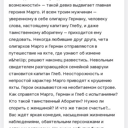
возможности!» — такой девиз выдвигает главная
героиня Марго. И всем троим мужчинам —
уверенному в себе олигарху Герману, человеку
слова, настоящему капитану Глебу, и даже
таинственному аборигену — приходится ему
следовать. Некогда любившие друг друга, чета
олигархов Марго и Герман отправляются в
путешествие на яхте, где узнают об измене
и&hellip; решают наконец развестись. Невольным
свидетелем разгорающейся семейной заварухи
становится капитан Глеб. Неосторожность и
непростой характер Марго приводят к крушению
яхты. Герои оказываются на необитаемом острове.
Как справятся Марго, Герман и Глеб с испытаниями?
Кто такой таинственный Абориген? Нужно ли
спорить с женщиной? И что же такое счастье?...
Вас ждёт яркая комедия, насыщенная жизненными
наблюдениями, обаятельными персонажами и