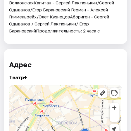
ВолконскаяКапитан - Сергей Лактюнькин/Сергей
Одыванов/Егор Барановский Герман - Алексей
Гиммельрейх/Олег КузнецовАбориген - Сергей
Одыванов / Сергей Лактюнькин/ Егор
БарановскийПродолжительность: 2 часа с
Адрес
Театр+