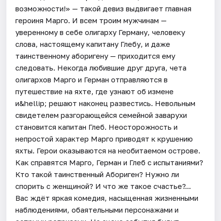
возможности!» — такой девиз выдвигает главная
героиня Марго. И всем троим мужчинам —
уверенному в себе олигарху Герману, человеку
слова, настоящему капитану Глебу, и даже
таинственному аборигену — приходится ему
следовать. Некогда любившие друг друга, чета
олигархов Марго и Герман отправляются в
путешествие на яхте, где узнают об измене
и&hellip; решают наконец развестись. Невольным
свидетелем разгорающейся семейной заварухи
становится капитан Глеб. Неосторожность и
непростой характер Марго приводят к крушению
яхты. Герои оказываются на необитаемом острове.
Как справятся Марго, Герман и Глеб с испытаниями?
Кто такой таинственный Абориген? Нужно ли
спорить с женщиной? И что же такое счастье?...
Вас ждёт яркая комедия, насыщенная жизненными
наблюдениями, обаятельными персонажами и