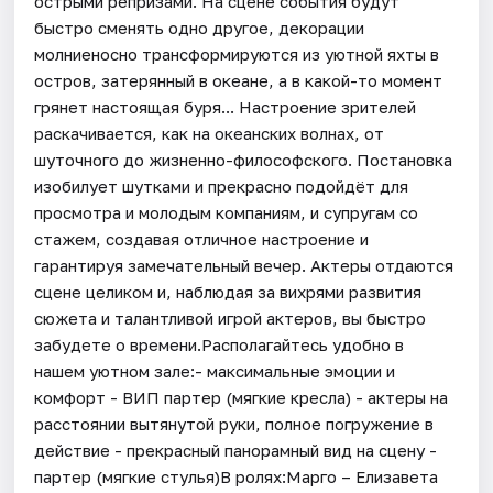
острыми репризами. На сцене события будут
быстро сменять одно другое, декорации
молниеносно трансформируются из уютной яхты в
остров, затерянный в океане, а в какой-то момент
грянет настоящая буря... Настроение зрителей
раскачивается, как на океанских волнах, от
шуточного до жизненно-философского. Постановка
изобилует шутками и прекрасно подойдёт для
просмотра и молодым компаниям, и супругам со
стажем, создавая отличное настроение и
гарантируя замечательный вечер. Актеры отдаются
сцене целиком и, наблюдая за вихрями развития
сюжета и талантливой игрой актеров, вы быстро
забудете о времени.Располагайтесь удобно в
нашем уютном зале:- максимальные эмоции и
комфорт - ВИП партер (мягкие кресла) - актеры на
расстоянии вытянутой руки, полное погружение в
действие - ⁠прекрасный панорамный вид на сцену -
партер (мягкие стулья)В ролях:Марго – Елизавета