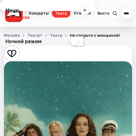
Меню
×
Концерты
Театр
Стендап
Выставки
Квест
Москва
Концерты
Москва
Театр+
Театр
Не спорьте с женщиной!
Ночной режим
☀
☾
Театр
Стендап
Выставки
Квесты
Экскурсии
Спорт
События