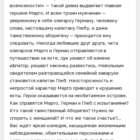
возможности!» — такой девиз выдвигает главная
героиня Марго. И всем троим мужчинам —
уверенному в себе олигарху Герману, человеку
слова, настоящему капитану Глебу, и даже
таинственному аборигену — приходится ему
следовать. Некогда любившие друг друга, чета
олигархов Марго и Герман отправляются в
путешествие на яхте, где узнают об измене
и&hellip; решают наконец развестись. Невольным
свидетелем разгорающейся семейной заварухи
становится капитан Глеб. Неосторожность и
непростой характер Марго приводят к крушению
яхты. Герои оказываются на необитаемом острове.
Как справятся Марго, Герман и Глеб с испытаниями?
Кто такой таинственный Абориген? Нужно ли
спорить с женщиной? И что же такое счастье?...
Вас ждёт яркая комедия, насыщенная жизненными
наблюдениями, обаятельными персонажами и