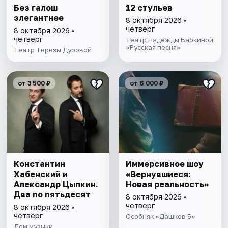
Без галош
12 стульев
элегантнее
8 октября 2026 •
четверг
8 октября 2026 •
четверг
Театр Надежды Бабкиной
«Русская песня»
Театр Терезы Дуровой
от 3 500 ₽
от 6 000 ₽
Константин
Иммерсивное шоу
Хабенский и
«Вернувшиеся:
Александр Цыпкин.
Новая реальность»
Два по пятьдесят
8 октября 2026 •
четверг
8 октября 2026 •
четверг
Особняк «Дашков 5»
Дом музыки