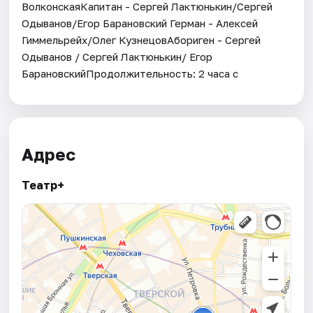
ВолконскаяКапитан - Сергей Лактюнькин/Сергей
Одыванов/Егор Барановский Герман - Алексей
Гиммельрейх/Олег КузнецовАбориген - Сергей
Одыванов / Сергей Лактюнькин/ Егор
БарановскийПродолжительность: 2 часа с
Адрес
Театр+