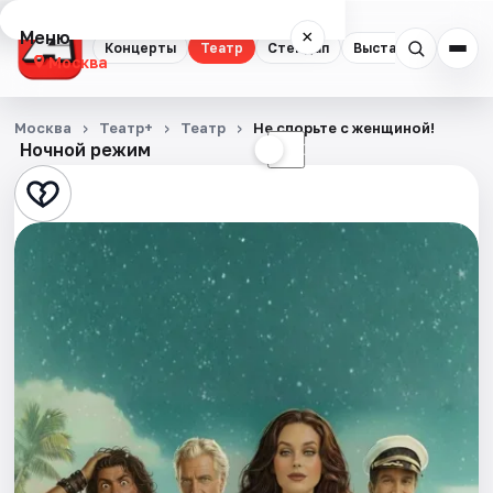
Меню
×
Концерты
Театр
Стендап
Выставки
Квест
Москва
Концерты
Москва
Театр+
Театр
Не спорьте с женщиной!
Ночной режим
☀
☾
Театр
Стендап
Выставки
Квесты
Экскурсии
Спорт
События