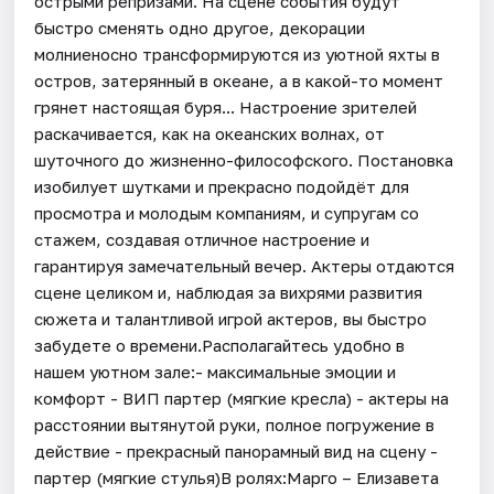
острыми репризами. На сцене события будут
быстро сменять одно другое, декорации
молниеносно трансформируются из уютной яхты в
остров, затерянный в океане, а в какой-то момент
грянет настоящая буря... Настроение зрителей
раскачивается, как на океанских волнах, от
шуточного до жизненно-философского. Постановка
изобилует шутками и прекрасно подойдёт для
просмотра и молодым компаниям, и супругам со
стажем, создавая отличное настроение и
гарантируя замечательный вечер. Актеры отдаются
сцене целиком и, наблюдая за вихрями развития
сюжета и талантливой игрой актеров, вы быстро
забудете о времени.Располагайтесь удобно в
нашем уютном зале:- максимальные эмоции и
комфорт - ВИП партер (мягкие кресла) - актеры на
расстоянии вытянутой руки, полное погружение в
действие - ⁠прекрасный панорамный вид на сцену -
партер (мягкие стулья)В ролях:Марго – Елизавета