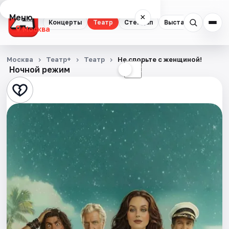
Меню
×
Концерты
Театр
Стендап
Выставки
Квест
Москва
Концерты
Москва
Театр+
Театр
Не спорьте с женщиной!
Ночной режим
☀
☾
Театр
Стендап
Выставки
Квесты
Экскурсии
Спорт
События