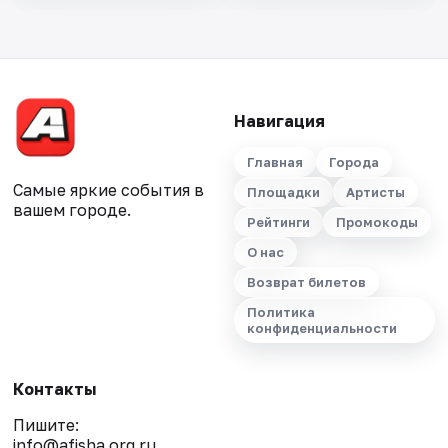
Навигация
Главная
Города
Самые яркие события в
Площадки
Артисты
вашем городе.
Рейтинги
Промокоды
О нас
Возврат билетов
Политика
конфиденциальности
Контакты
Пишите:
info@afisha.org.ru