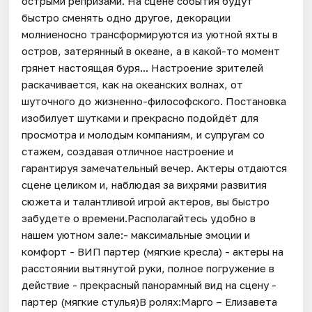
острыми репризами. На сцене события будут
быстро сменять одно другое, декорации
молниеносно трансформируются из уютной яхты в
остров, затерянный в океане, а в какой-то момент
грянет настоящая буря... Настроение зрителей
раскачивается, как на океанских волнах, от
шуточного до жизненно-философского. Постановка
изобилует шутками и прекрасно подойдёт для
просмотра и молодым компаниям, и супругам со
стажем, создавая отличное настроение и
гарантируя замечательный вечер. Актеры отдаются
сцене целиком и, наблюдая за вихрями развития
сюжета и талантливой игрой актеров, вы быстро
забудете о времени.Располагайтесь удобно в
нашем уютном зале:- максимальные эмоции и
комфорт - ВИП партер (мягкие кресла) - актеры на
расстоянии вытянутой руки, полное погружение в
действие - ⁠прекрасный панорамный вид на сцену -
партер (мягкие стулья)В ролях:Марго – Елизавета