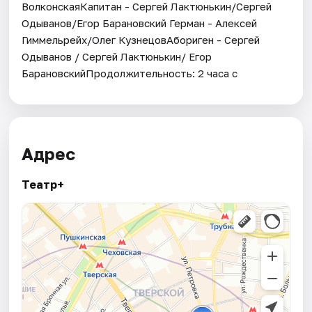
ВолконскаяКапитан - Сергей Лактюнькин/Сергей
Одыванов/Егор Барановский Герман - Алексей
Гиммельрейх/Олег КузнецовАбориген - Сергей
Одыванов / Сергей Лактюнькин/ Егор
БарановскийПродолжительность: 2 часа с
Адрес
Театр+