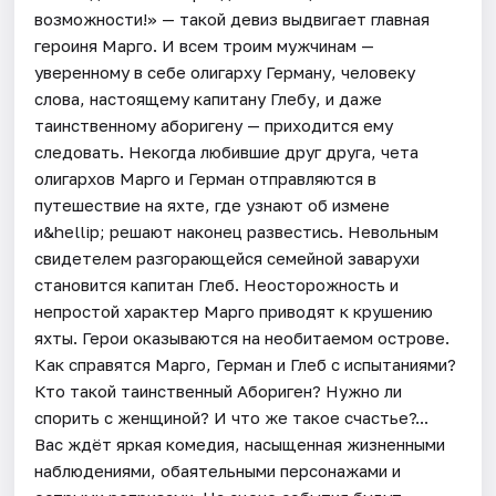
возможности!» — такой девиз выдвигает главная
героиня Марго. И всем троим мужчинам —
уверенному в себе олигарху Герману, человеку
слова, настоящему капитану Глебу, и даже
таинственному аборигену — приходится ему
следовать. Некогда любившие друг друга, чета
олигархов Марго и Герман отправляются в
путешествие на яхте, где узнают об измене
и&hellip; решают наконец развестись. Невольным
свидетелем разгорающейся семейной заварухи
становится капитан Глеб. Неосторожность и
непростой характер Марго приводят к крушению
яхты. Герои оказываются на необитаемом острове.
Как справятся Марго, Герман и Глеб с испытаниями?
Кто такой таинственный Абориген? Нужно ли
спорить с женщиной? И что же такое счастье?...
Вас ждёт яркая комедия, насыщенная жизненными
наблюдениями, обаятельными персонажами и