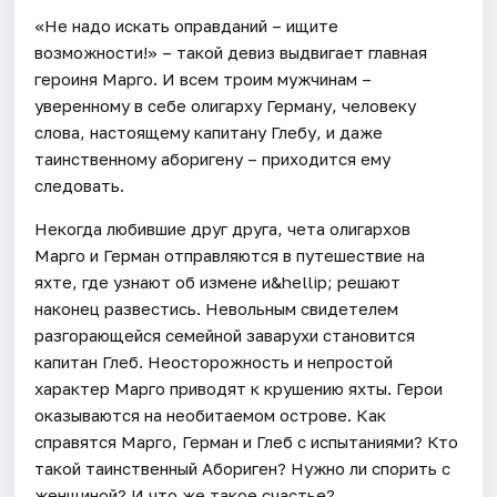
«Не надо искать оправданий – ищите
возможности!» – такой девиз выдвигает главная
героиня Марго. И всем троим мужчинам –
уверенному в себе олигарху Герману, человеку
слова, настоящему капитану Глебу, и даже
таинственному аборигену – приходится ему
следовать.
Некогда любившие друг друга, чета олигархов
Марго и Герман отправляются в путешествие на
яхте, где узнают об измене и&hellip; решают
наконец развестись. Невольным свидетелем
разгорающейся семейной заварухи становится
капитан Глеб. Неосторожность и непростой
характер Марго приводят к крушению яхты. Герои
оказываются на необитаемом острове. Как
справятся Марго, Герман и Глеб с испытаниями? Кто
такой таинственный Абориген? Нужно ли спорить с
женщиной? И что же такое счастье?...