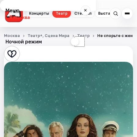
Меню
×
Концерты
Театр
Стендап
Выставки
Квест
Москва
Концерты
Москва
Театр+, Сцена Мира
Театр
Не спорьте с женщ
Ночной режим
☀
☾
Театр
Стендап
Выставки
Квесты
Экскурсии
Спорт
События