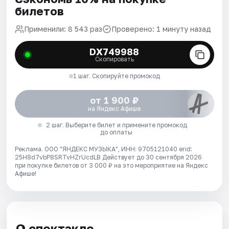
билетов
Применили: 8 543 раз
Проверено: 1 минуту назад
DX749988
Скопировать
1 шаг. Скопируйте промокод
от 1 900 ₽
на Яндекс Афише
2 шаг. Выберите билет и примените промокод
до оплаты
Реклама. ООО "ЯНДЕКС МУЗЫКА", ИНН: 9705121040 erid:
25H8d7vbP8SRTvHZrUcdLB
Действует до 30 сентября 2026
при покупке билетов от 3 000 ₽ на это мероприятие на Яндекс
Афише!
О спектакле