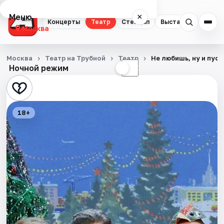
Меню
×
Концерты
Театр
Стендап
Выставки
Квест
Москва
Концерты
Москва
Театр на Трубной
Театр
Не любишь, ну и пуст
Ночной режим
☀
☾
Театр
Стендап
18+
Выставки
Квесты
Экскурсии
Спорт
События