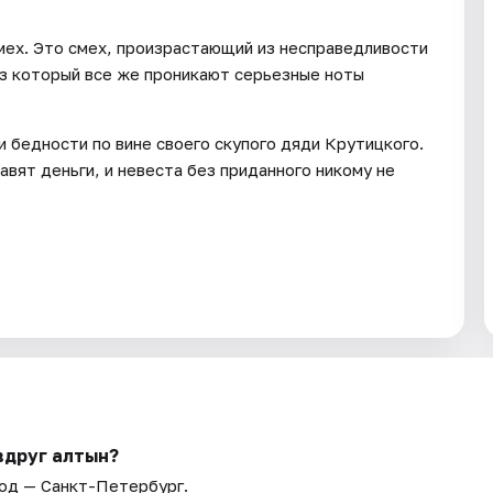
смех. Это смех, произрастающий из несправедливости
з который все же проникают серьезные ноты
 бедности по вине своего скупого дяди Крутицкого.
вят деньги, и невеста без приданного никому не
вдруг алтын?
род — Санкт-Петербург.