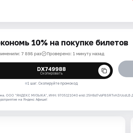
кономь 10% на покупке билетов
рименили: 7 898 раз
Проверено: 1 минуту назад
DX749988
Скопировать
1 шаг. Скопируйте промокод
ма. ООО "ЯНДЕКС МУЗЫКА", ИНН: 9705121040 erid: 25H8d7vbP8SRTvHZrUcdLB
ероприятие на Яндекс Афише!