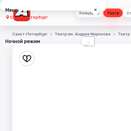
Меню
×
Концерты
Театр
С
Санкт-Петербург
Концерты
Санкт-Петербург
Театр им. Андрея Миронова
Театр
Ночной режим
☀
☾
Театр
Стендап
Выставки
Квесты
Экскурсии
Спорт
События