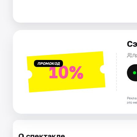
Города
Площадки
Сэ
Артисты
П
Рейтинги
ПРОМОКОД
10%
Рекла
это м
О спектакле