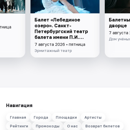
Балет «Лебединое
Балетны
озеро». Санкт-
дворце
ятница
Петербургский театр
7 августа 
балета имени П.И.
Дом учёных
Чайковского
7 августа 2026 • пятница
Эрмитажный театр
Навигация
Главная
Города
Площадки
Артисты
Рейтинги
Промокоды
О нас
Возврат билетов