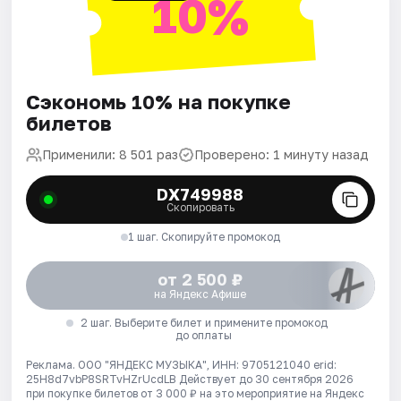
10%
Сэкономь 10% на покупке
билетов
Применили: 8 501 раз
Проверено: 1 минуту назад
DX749988
Скопировать
1 шаг. Скопируйте промокод
от 2 500 ₽
на Яндекс Афише
2 шаг. Выберите билет и примените промокод
до оплаты
Реклама. ООО "ЯНДЕКС МУЗЫКА", ИНН: 9705121040 erid:
25H8d7vbP8SRTvHZrUcdLB
Действует до 30 сентября 2026
при покупке билетов от 3 000 ₽ на это мероприятие на Яндекс