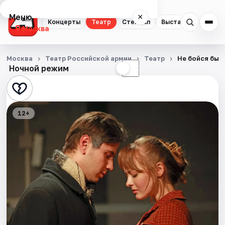
Меню
×
Концерты
Театр
Стендап
Выставки
Квест
Москва
Концерты
Москва
Театр Российской армии
Театр
Не бойся быт
Ночной режим
☀
☾
Театр
Стендап
12+
Выставки
Квесты
Экскурсии
Спорт
События