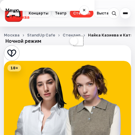
Меню
×
Концерты
Театр
Стендап
Выставки
Квест
Москва
Концерты
Москва
StandUp Cafe
Стендап
Найка Казиева и Катя
Ночной режим
☀
☾
Театр
Стендап
18+
Выставки
Квесты
Экскурсии
Спорт
События