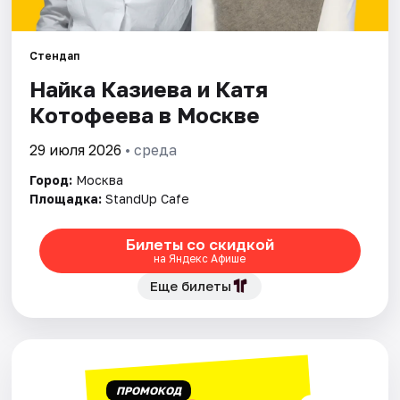
Города
Стендап
Найка Казиева и Катя
Площадки
Котофеева в Москве
Артисты
29 июля 2026
• среда
Рейтинги
Город:
Москва
Площадка:
StandUp Cafe
Билеты со скидкой
на Яндекс Афише
Еще билеты
ПРОМОКОД