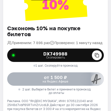
10%
Сэкономь 10% на покупке
билетов
Применили: 7 898 раз
Проверено: 1 минуту назад
DX749988
Скопировать
1 шаг. Скопируйте промокод
от 1 500 ₽
на Яндекс Афише
2 шаг. Выберите билет и примените промокод
до оплаты
Реклама. ООО "ЯНДЕКС МУЗЫКА", ИНН: 9705121040 erid:
25H8d7vbP8SRTvHZrUcdLB
Действует до 30 сентября 2026
при покупке билетов от 3 000 ₽ на это мероприятие на Яндекс