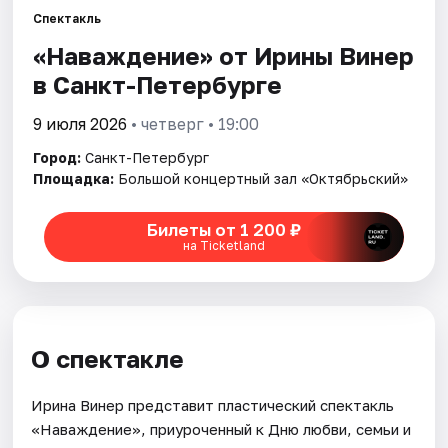
Спектакль
«Наваждение» от Ирины Винер
Города
в Санкт-Петербурге
Площадки
9 июля 2026
• четверг • 19:00
Артисты
Город:
Санкт-Петербург
Площадка:
Большой концертный зал «Октябрьский»
Рейтинги
Билеты от 1 200 ₽
на Ticketland
О спектакле
Ирина Винер представит пластический спектакль
«Наваждение», приуроченный к Дню любви, семьи и