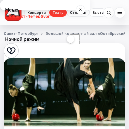
Меню
×
Концерты
Театр
Стендап
Выставки
Квест
Санкт-Петербург
Концерты
Санкт-Петербург
Большой концертный зал «Октябрьский»
Ночной режим
☀
☾
Театр
Стендап
Выставки
Квесты
Экскурсии
Спорт
События