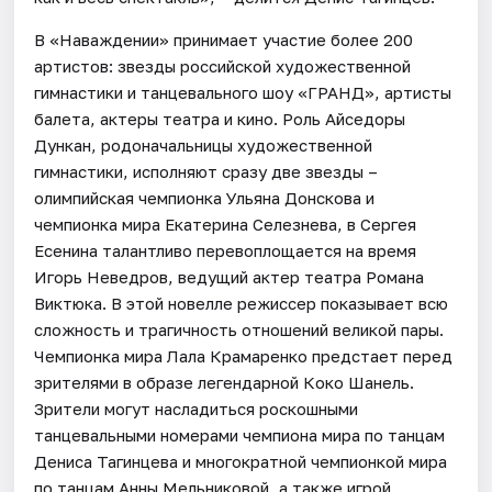
В «Наваждении» принимает участие более 200
артистов: звезды российской художественной
гимнастики и танцевального шоу «ГРАНД», артисты
балета, актеры театра и кино. Роль Айседоры
Дункан, родоначальницы художественной
гимнастики, исполняют сразу две звезды –
олимпийская чемпионка Ульяна Донскова и
чемпионка мира Екатерина Селезнева, в Сергея
Есенина талантливо перевоплощается на время
Игорь Неведров, ведущий актер театра Романа
Виктюка. В этой новелле режиссер показывает всю
сложность и трагичность отношений великой пары.
Чемпионка мира Лала Крамаренко предстает перед
зрителями в образе легендарной Коко Шанель.
Зрители могут насладиться роскошными
танцевальными номерами чемпиона мира по танцам
Дениса Тагинцева и многократной чемпионкой мира
по танцам Анны Мельниковой, а также игрой