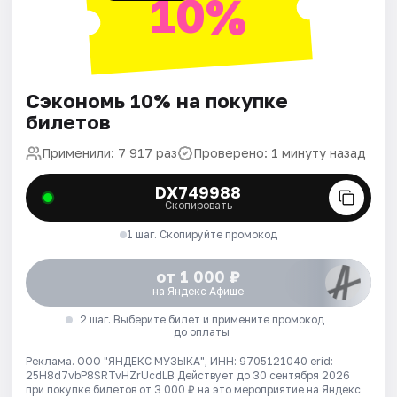
10%
Сэкономь 10% на покупке
билетов
Применили: 7 917 раз
Проверено: 1 минуту назад
DX749988
Скопировать
1 шаг. Скопируйте промокод
от 1 000 ₽
на Яндекс Афише
2 шаг. Выберите билет и примените промокод
до оплаты
Реклама. ООО "ЯНДЕКС МУЗЫКА", ИНН: 9705121040 erid:
25H8d7vbP8SRTvHZrUcdLB
Действует до 30 сентября 2026
при покупке билетов от 3 000 ₽ на это мероприятие на Яндекс