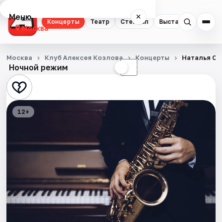
Меню
×
Концерты
Театр
Стендап
Выставки
Квест
Москва
Концерты
Москва
Клуб Алексея Козлова
Концерты
Наталья Ск
Ночной режим
☀
☾
Театр
Стендап
12+
Выставки
Квесты
Экскурсии
Спорт
События