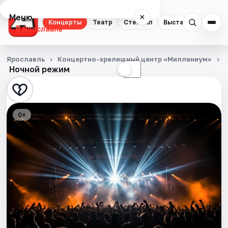
Меню
×
Концерты
Театр
Стендап
Выставки
Квест
Ярославль
Концерты
Ярославль
Концертно-зрелищный центр «Миллениум»
Ночной режим
☀
☾
Театр
Стендап
0+
Выставки
Квесты
Экскурсии
События