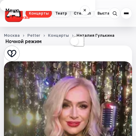
Меню
×
Концерты
Театр
Стендап
Выставки
Квест
Москва
Концерты
Москва
Petter
Концерты
Наталия Гулькина
Ночной режим
☀
☾
Театр
Стендап
Выставки
Квесты
Экскурсии
Спорт
События