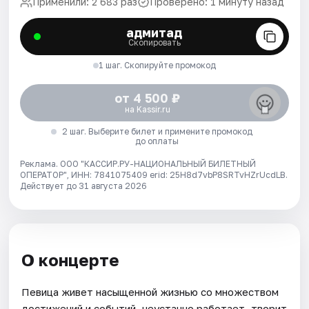
Применили: 2 683 раз
Проверено: 1 минуту назад
адмитад
Скопировать
1 шаг. Скопируйте промокод
от 4 500 ₽
на Kassir.ru
2 шаг. Выберите билет и примените промокод
до оплаты
Реклама. ООО "КАССИР.РУ-НАЦИОНАЛЬНЫЙ БИЛЕТНЫЙ
ОПЕРАТОР", ИНН: 7841075409 erid: 25H8d7vbP8SRTvHZrUcdLB.
Действует до 31 августа 2026
О концерте
Певица живет насыщенной жизнью со множеством
достижений и событий, неустанно работает, творит