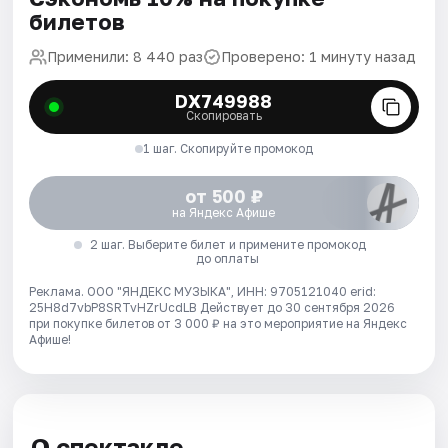
билетов
Применили: 8 440 раз
Проверено: 1 минуту назад
DX749988
Скопировать
1 шаг. Скопируйте промокод
от 500 ₽
на Яндекс Афише
2 шаг. Выберите билет и примените промокод
до оплаты
Реклама. ООО "ЯНДЕКС МУЗЫКА", ИНН: 9705121040 erid:
25H8d7vbP8SRTvHZrUcdLB
Действует до 30 сентября 2026
при покупке билетов от 3 000 ₽ на это мероприятие на Яндекс
Афише!
О спектакле