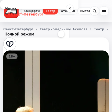
Меню
×
Концерты
Театр
Стендап
Выставки
Квест
Санкт-Петербург
Концерты
Санкт-Петербург
Театр комедии им. Акимова
Театр
Ночной режим
☀
☾
Театр
Стендап
18+
Выставки
Квесты
Экскурсии
Спорт
События