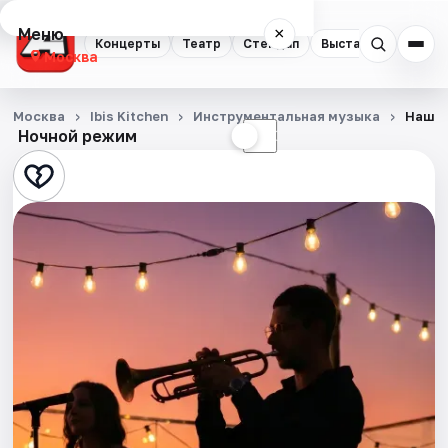
Меню
×
Концерты
Театр
Стендап
Выставки
Квест
Москва
Концерты
Москва
Ibis Kitchen
Инструментальная музыка
Наши 
Ночной режим
☀
☾
Театр
Стендап
Выставки
Квесты
Экскурсии
Спорт
События