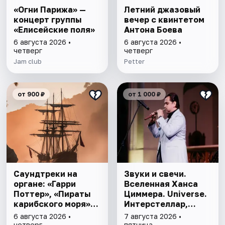
«Огни Парижа» —
Летний джазовый
концерт группы
вечер с квинтетом
«Елисейские поля»
Антона Боева
6 августа 2026 •
6 августа 2026 •
четверг
четверг
Jam club
Petter
от 900 ₽
от 1 000 ₽
Саундтреки на
Звуки и свечи.
органе: «Гарри
Вселенная Ханса
Поттер», «Пираты
Циммера. Universe.
карибского моря»,
Интерстеллар,
«Интерстеллар»
Пираты Карибского
6 августа 2026 •
7 августа 2026 •
моря, Гладиатор,
четверг
пятница