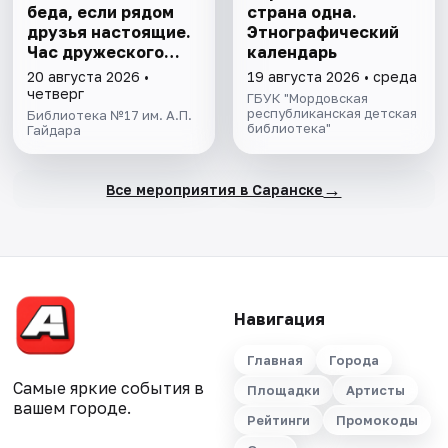
беда, если рядом
страна одна.
друзья настоящие.
Этнографический
Час дружеского
календарь
общения
20 августа 2026 •
19 августа 2026 • среда
четверг
ГБУК "Мордовская
республиканская детская
Библиотека №17 им. А.П.
библиотека"
Гайдара
→
Все мероприятия в Саранске
Навигация
Главная
Города
Самые яркие события в
Площадки
Артисты
вашем городе.
Рейтинги
Промокоды