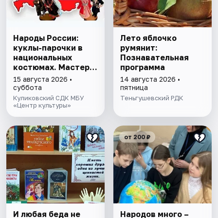
Народы России:
Лето яблочко
куклы-парочки в
румянит:
национальных
Познавательная
костюмах. Мастер-
программа
класс
15 августа 2026 •
14 августа 2026 •
суббота
пятница
Куликовский СДК МБУ
Теньгушевский РДК
«Центр культуры»
от 200 ₽
И любая беда не
Народов много –