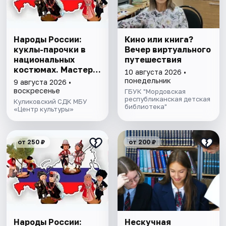
Народы России:
Кино или книга?
куклы-парочки в
Вечер виртуального
национальных
путешествия
костюмах. Мастер-
10 августа 2026 •
класс
понедельник
9 августа 2026 •
воскресенье
ГБУК "Мордовская
республиканская детская
Куликовский СДК МБУ
библиотека"
«Центр культуры»
от 250 ₽
от 200 ₽
Народы России:
Нескучная