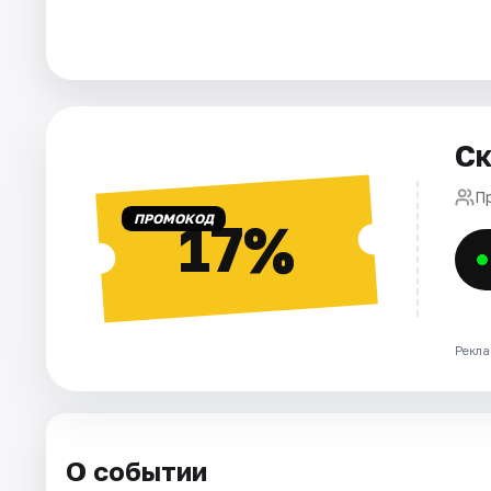
Города
Площадки
Ск
Артисты
П
Рейтинги
ПРОМОКОД
17%
Рекла
О событии