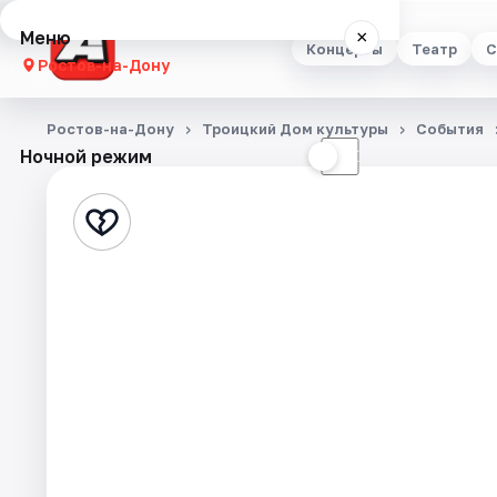
Меню
×
Концерты
Театр
С
Ростов-на-Дону
Концерты
Ростов-на-Дону
Троицкий Дом культуры
События
Ночной режим
☀
☾
Театр
Стендап
Выставки
Квесты
Экскурсии
Спорт
События