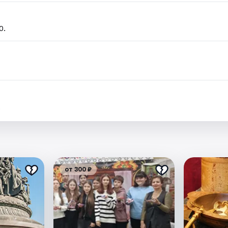
0.
.
от 300 ₽