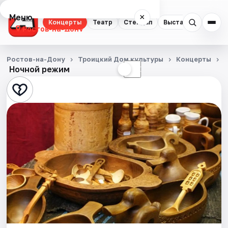
Меню
×
Концерты
Театр
Стендап
Выставки
Квест
Ростов-на-Дону
Концерты
Ростов-на-Дону
Троицкий Дом культуры
Концерты
Ночной режим
☀
☾
Театр
Стендап
Выставки
Квесты
Экскурсии
Спорт
События