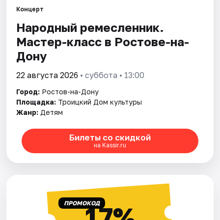
Концерт
Народный ремесленник.
Города
Мастер-класс в Ростове-на-
Площадки
Дону
Артисты
22 августа 2026
• суббота • 13:00
Город:
Ростов-на-Дону
Рейтинги
Площадка:
Троицкий Дом культуры
Жанр:
Детям
Билеты со скидкой
на Kassir.ru
ПРОМОКОД
17%