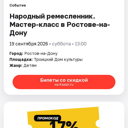
Событие
Народный ремесленник.
Города
Мастер-класс в Ростове-на-
Площадки
Дону
Артисты
19 сентября 2026
• суббота • 13:00
Город:
Ростов-на-Дону
Рейтинги
Площадка:
Троицкий Дом культуры
Жанр:
Детям
Билеты со скидкой
на Kassir.ru
ПРОМОКОД
17%