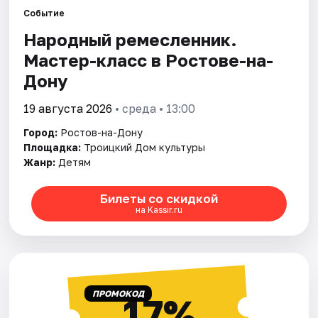
Событие
Народный ремесленник.
Города
Мастер-класс в Ростове-на-
Площадки
Дону
Артисты
19 августа 2026
• среда • 13:00
Город:
Ростов-на-Дону
Рейтинги
Площадка:
Троицкий Дом культуры
Жанр:
Детям
Билеты со скидкой
на Kassir.ru
ПРОМОКОД
17%