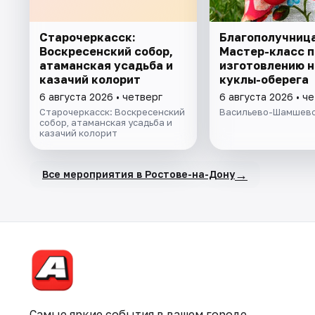
Старочеркасск:
Благополучница
Воскресенский собор,
Мастер-класс п
атаманская усадьба и
изготовлению 
казачий колорит
куклы-оберега
6 августа 2026 • четверг
6 августа 2026 • ч
Старочеркасск: Воскресенский
Васильево-Шамшевс
собор, атаманская усадьба и
казачий колорит
→
Все мероприятия в Ростове-на-Дону
Самые яркие события в вашем городе.