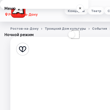
Меню
×
Концерты
Театр
С
Ростов-на-Дону
Концерты
Ростов-на-Дону
Троицкий Дом культуры
События
Ночной режим
☀
☾
Театр
Стендап
Выставки
Квесты
Экскурсии
Спорт
События