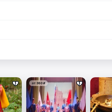
.
от 360 ₽