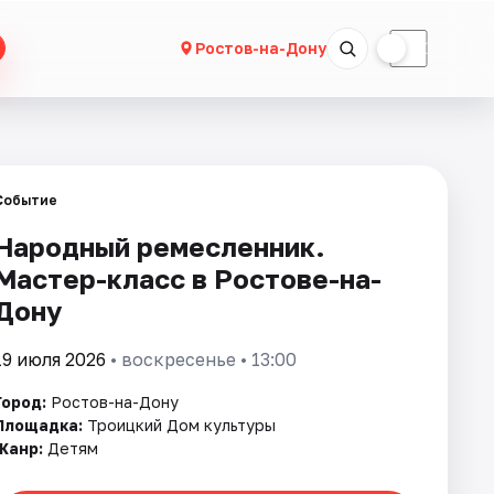
☀
☾
Ростов-на-Дону
Событие
Народный ремесленник.
Мастер-класс в Ростове-на-
Дону
19 июля 2026
• воскресенье • 13:00
Город:
Ростов-на-Дону
Площадка:
Троицкий Дом культуры
Жанр:
Детям