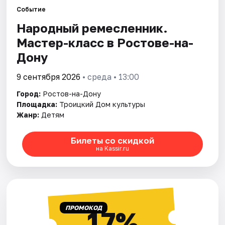
Событие
Народный ремесленник.
Города
Мастер-класс в Ростове-на-
Площадки
Дону
Артисты
9 сентября 2026
• среда • 13:00
Город:
Ростов-на-Дону
Рейтинги
Площадка:
Троицкий Дом культуры
Жанр:
Детям
Билеты со скидкой
на Kassir.ru
ПРОМОКОД
17%