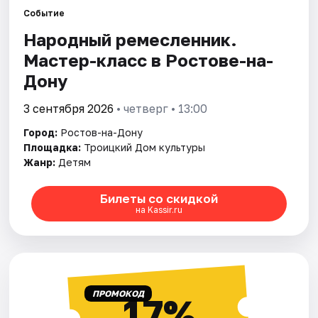
Событие
Народный ремесленник.
Города
Мастер-класс в Ростове-на-
Площадки
Дону
Артисты
3 сентября 2026
• четверг • 13:00
Город:
Ростов-на-Дону
Рейтинги
Площадка:
Троицкий Дом культуры
Жанр:
Детям
Билеты со скидкой
на Kassir.ru
ПРОМОКОД
17%