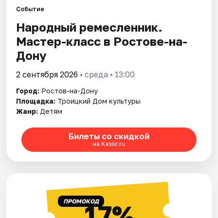
Событие
Народный ремесленник.
Города
Мастер-класс в Ростове-на-
Площадки
Дону
Артисты
2 сентября 2026
• среда • 13:00
Город:
Ростов-на-Дону
Рейтинги
Площадка:
Троицкий Дом культуры
Жанр:
Детям
Билеты со скидкой
на Kassir.ru
ПРОМОКОД
17%