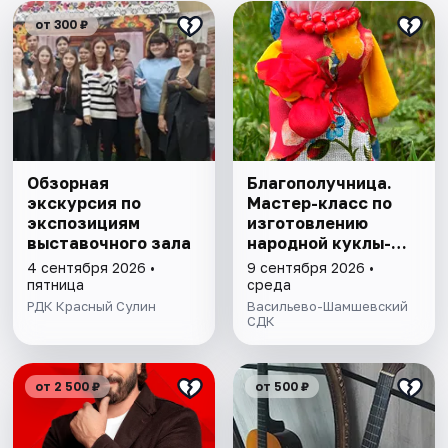
от 300 ₽
Обзорная
Благополучница.
экскурсия по
Мастер-класс по
экспозициям
изготовлению
выставочного зала
народной куклы-
оберега
4 сентября 2026 •
9 сентября 2026 •
пятница
среда
РДК Красный Сулин
Васильево-Шамшевский
СДК
от 2 500 ₽
от 500 ₽