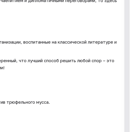
 чаепитием и дипломатичными переговорами, то здесь
ганизации, воспитанные на классической литературе и
еренный, что лучший способ решить любой спор – это
и!
тив трюфельного мусса.