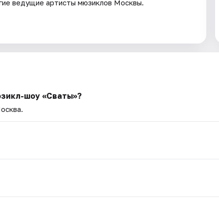
угие ведущие артисты мюзиклов Москвы.
юзикл-шоу «Сваты»?
Москва.