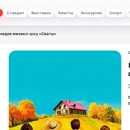
Стендап
Выставки
Квесты
Экскурсии
Спорт
медия мюзикл-шоу «Сваты»