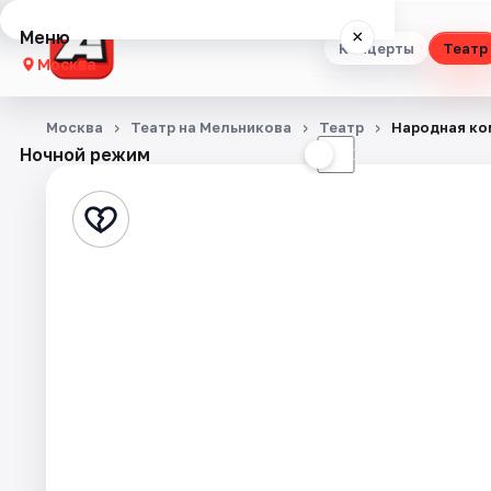
Меню
×
Концерты
Театр
Москва
Концерты
Москва
Театр на Мельникова
Театр
Народная ко
Ночной режим
☀
☾
Театр
Стендап
Выставки
Квесты
Экскурсии
Спорт
События