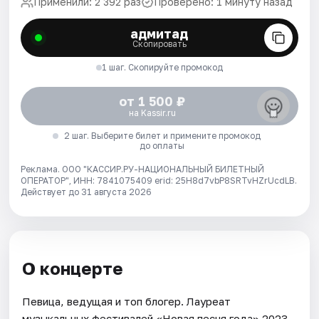
Применили: 2 392 раз
Проверено: 1 минуту назад
адмитад
Скопировать
1 шаг. Скопируйте промокод
от 1 500 ₽
на Kassir.ru
2 шаг. Выберите билет и примените промокод
до оплаты
Реклама. ООО "КАССИР.РУ-НАЦИОНАЛЬНЫЙ БИЛЕТНЫЙ
ОПЕРАТОР", ИНН: 7841075409 erid: 25H8d7vbP8SRTvHZrUcdLB.
Действует до 31 августа 2026
О концерте
Певица, ведущая и топ блогер. Лауреат
музыкальных фестивалей «Новая песня года» 2023,