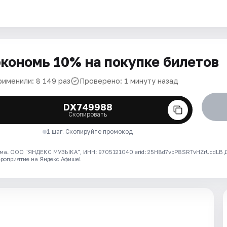
кономь 10% на покупке билетов
рименили: 8 149 раз
Проверено: 1 минуту назад
DX749988
Скопировать
1 шаг. Скопируйте промокод
ма. ООО "ЯНДЕКС МУЗЫКА", ИНН: 9705121040 erid: 25H8d7vbP8SRTvHZrUcdLB
ероприятие на Яндекс Афише!