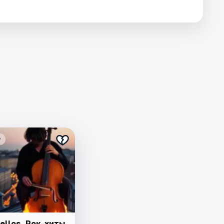
₽
ellos. Рок-хиты