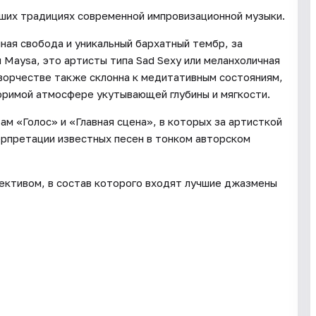
учших традициях современной импровизационной музыки.
ная свобода и уникальный бархатный тембр, за
и Maysa, это артисты типа Sad Sexy или меланхоличная
творчестве также склонна к медитативным состояниям,
оримой атмосфере укутывающей глубины и мягкости.
м «Голос» и «Главная сцена», в которых за артисткой
рпретации известных песен в тонком авторском
ективом, в состав которого входят лучшие джазмены