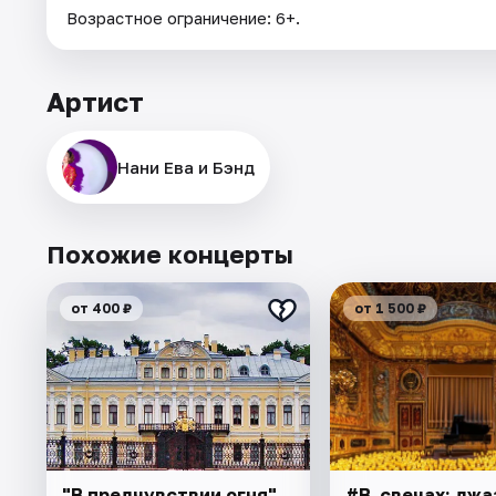
Возрастное ограничение: 6+.
Артист
Нани Ева и Бэнд
Похожие концерты
от 400 ₽
от 1 500 ₽
"В предчувствии огня".
#В_свечах: джа