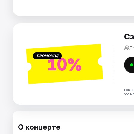
Города
Площадки
Сэ
Артисты
П
ПРОМОКОД
10%
Рейтинги
Рекла
это м
О концерте