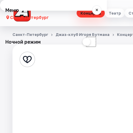
Меню
×
Концерты
Театр
С
Санкт-Петербург
Концерты
Санкт-Петербург
Джаз-клуб Игоря Бутмана
Концер
Ночной режим
☀
☾
Театр
Стендап
Выставки
Квесты
Экскурсии
Спорт
События