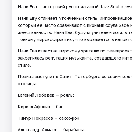
Нани Ева — авторский русскоязычный Jazz Soul в л
Нани Еву отличает утончённый стиль, импровизацион
который её часто сравнивают c иконами соула Sade 
женственность. Нани Ева, будучи учителем йоги, в 
тонкому мировосприятию, что выражается в неповт
Нани Ева известна широкому зрителю по телепроекта
закрепилась репутация музыканта, создающего инте
стиле.
Певица выступит в Санкт-Петербурге со своим колл
столицы:
Евгений Лебедев — рояль;
Кирилл Афонин — бас;
Тимур Некрасов — саксофон;
Александр Ахмаев — барабаны.