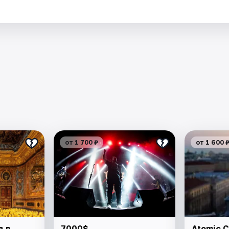
от 1 700 ₽
от 1 600 
з в
7000$
Atomic C