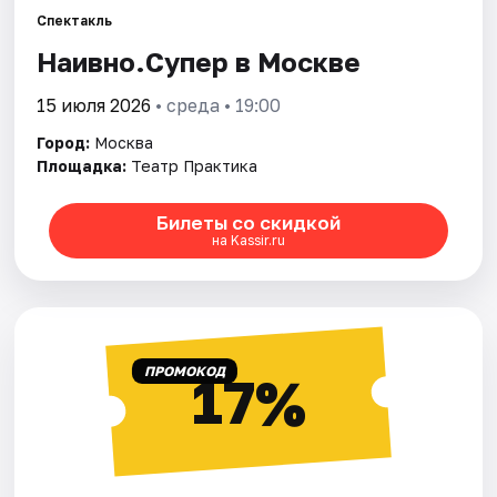
Спектакль
Наивно.Супер в Москве
Города
15 июля 2026
• среда • 19:00
Площадки
Город:
Москва
Артисты
Площадка:
Театр Практика
Рейтинги
Билеты со скидкой
на Kassir.ru
ПРОМОКОД
17%