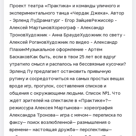
Проект театра «Практика» и команды уличного и
экспериментального танца «Чердак Джека». Автор
- Эрленд ЛуДраматург - Егор ЗайцевРежиссёр -
Алексей МартыновХореограф - Александр
ТроновХудожник - Анна БраудеХудожник по свету -
Алексей РогановХудожник по видео - Александр
ПлахинМузыкальное оформление - Артём
БаскаковКак быть, если в твои 25 лет всё вдруг
утратило смысл и распалось на бессвязные кусочки?
Эрленд Лу предлагает остановить привычную
рутину и сосредоточиться на самых простых вещах
вроде игр, прогулок, составления списков и
общения с окружающими людьми. Список №1. Что
ждёт зрителей на спектакле в «Практике»?—
режиссура Алексея Мартынова— хореография
Александра Тронова— игра с мячом— переписка по
факсу— поиск возлюбленной— размышления о
времени— настоящая дружба— перспективы—