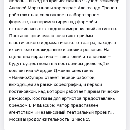
любовь— выход из кризисаНаивно? Супер!Режиссёр
Алексей Мартынов и хореограф Александр Тронов
работают над спектаклем в лабораторном
формате, экспериментируя над формой и
отталкиваясь от этюдов и импровизаций артистов.
Постановщики смело сочетают приёмы
пластического и драматического театра, находя в
их синтезе неожиданные и свежие решения. На
сцене два нарратива — текстовый и телесный —
будут существовать в постоянном диалоге.Для
коллектива «Чердак Джека» спектакль
«Наивно.Супер» станет первой работой,
выходящей за рамки хореографии, и первой
постановкой, над которой работает драматический
режиссёр. Костюмы для артистов предоставлены
брендом LIM&Eacute;.Автор представлен
агентством «Независимый театральный проект»,
МоскваПродолжительность: 2 часа 15