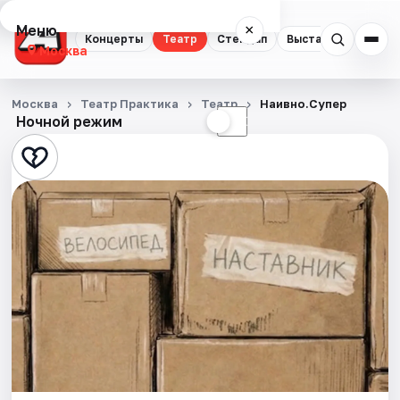
Меню
×
Концерты
Театр
Стендап
Выставки
Квест
Москва
Концерты
Москва
Театр Практика
Театр
Наивно.Супер
Ночной режим
☀
☾
Театр
Стендап
Выставки
Квесты
Экскурсии
Спорт
События