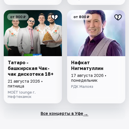
от 900 ₽
от 800 ₽
Татаро -
Нафкат
башкирская Чак-
Нигматуллин
чак дискотека 18+
17 августа 2026 •
понедельник
21 августа 2026 •
пятница
РДК Малояз
MOËT lounge г.
Нефтекамск
→
Все концерты в Уфе