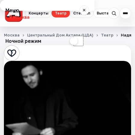
Меню
×
Концерты
Театр
Стендап
Выставки
Квест
Москва
Концерты
Москва
Центральный Дом Актера (ЦДА)
Театр
Надя и
Ночной режим
☀
☾
Театр
Стендап
Выставки
Квесты
Экскурсии
Спорт
События