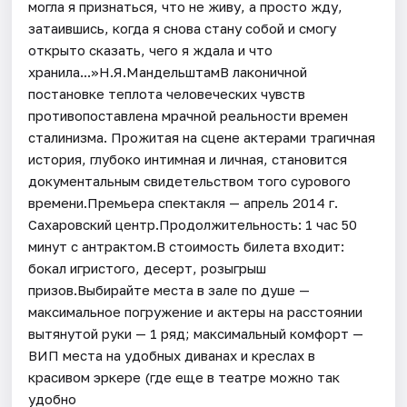
могла я признаться, что не живу, а просто жду,
затаившись, когда я снова стану собой и смогу
открыто сказать, чего я ждала и что
хранила...»Н.Я.МандельштамВ лаконичной
постановке теплота человеческих чувств
противопоставлена мрачной реальности времен
сталинизма. Прожитая на сцене актерами трагичная
история, глубоко интимная и личная, становится
документальным свидетельством того сурового
времени.Премьера спектакля — апрель 2014 г.
Сахаровский центр.Продолжительность: 1 час 50
минут с антрактом.В стоимость билета входит:
бокал игристого, десерт, розыгрыш
призов.Выбирайте места в зале по душе —
максимальное погружение и актеры на расстоянии
вытянутой руки — 1 ряд; максимальный комфорт —
ВИП места на удобных диванах и креслах в
красивом эркере (где еще в театре можно так
удобно