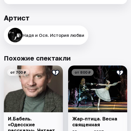
Артист
Надя и Ося. История любви
Похожие спектакли
от 700 ₽
от 800 ₽
И.Бабель.
Жар-птица. Весна
«Одесские
священная
рассказы». Читает