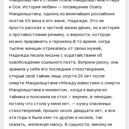
и Ося. История любви» — посвящение Осипу
Мандельштаму, одному из величайших российских
поэтов XX века и его жене, Надежде. Это не
просто рассказ о частной жизни двоих, но и история
о противостоянии режиму, о верности, которую
можно приравнять к героизму.В то время, когда
тысячи женщин отрекались от своих мужей,
Надежда писала письма с ходатайствами об
освобождении ссыльного поэта. Вопреки риску, она
хранила у себя его последние стихотворения,
открыв свой тайник лишь спустя 20 лет после
смерти Мандельштама:«Между известием о смерти
Мандельштама и моментом , когда я вынула из
тайника и положила на стол — вернее, в чемодан,
потому что стола у меня нет, — кучку спасенных
стихотворений, прошло около двадцати лет, и все
эти годы я была кем-то другим и носила, так
сказать, железную маску. В сущности, никому не