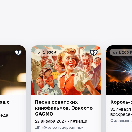
от 1 900 ₽
от 1 200 ₽
од с
Песни советских
Король-
кинофильмов. Оркестр
31 января 
CAGMO
воскресе
реда
Филармон
22 января 2027 • пятница
ДК «Железнодорожник»