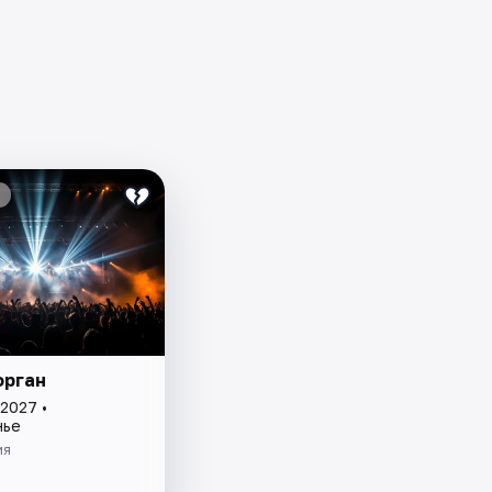
орган
2027 •
нье
ия