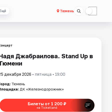
☀
☾
Тюмень
Ещё
Концерт
Надя Джабраилова. Stand Up в
Тюмени
25 декабря 2026
• пятница • 19:00
Город:
Тюмень
Площадка:
ДК «Железнодорожник»
Билеты от 1 200 ₽
на Ticketland