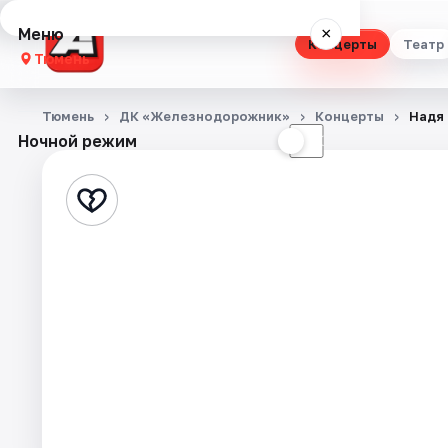
Меню
×
Концерты
Театр
Тюмень
Концерты
Тюмень
ДК «Железнодорожник»
Концерты
Надя 
Ночной режим
☀
☾
Театр
Стендап
Выставки
Квесты
Экскурсии
Спорт
События