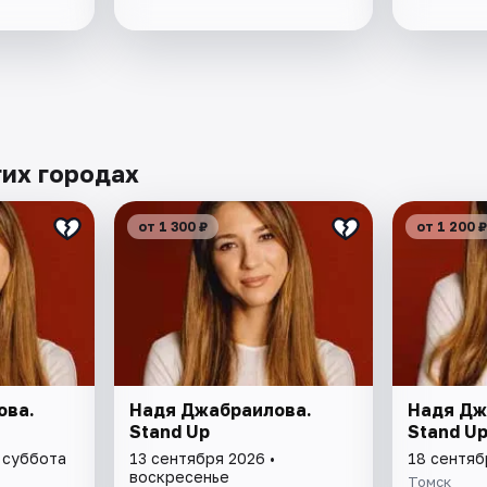
гих городах
от 1 300 ₽
от 1 200 ₽
ова.
Надя Джабраилова.
Надя Дж
Stand Up
Stand U
 суббота
13 сентября 2026 •
18 сентяб
воскресенье
Томск