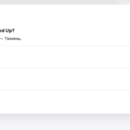
nd Up?
 — Тюмень.
.