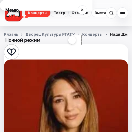
Меню
×
Концерты
Театр
Стендап
Выставки
Экску
Рязань
Концерты
Рязань
Дворец Культуры РГАТУ
Концерты
Надя Джаб
Ночной режим
☀
☾
Театр
Стендап
Выставки
Экскурсии
Спорт
События