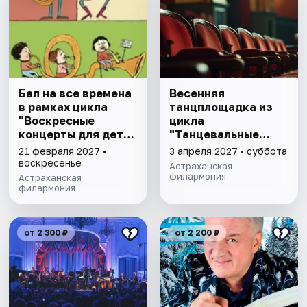
Бал на все времена
Весенняя
в рамках цикла
танцплощадка из
"Воскресные
цикла
концерты для детей
"Танцевальные
и родителей"
вечера"
21 февраля 2027 •
3 апреля 2027 • суббота
воскресенье
Астраханская
филармония
Астраханская
филармония
от 2 300 ₽
от 2 200 ₽