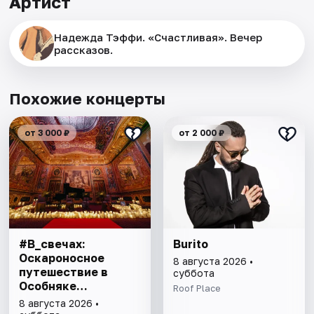
Артист
Надежда Тэффи. «Счастливая». Вечер
рассказов.
Похожие концерты
от 3 000 ₽
от 2 000 ₽
#В_свечах:
Burito
Оскароносное
8 августа 2026 •
путешествие в
суббота
Особняке
Roof Place
Половцова
8 августа 2026 •