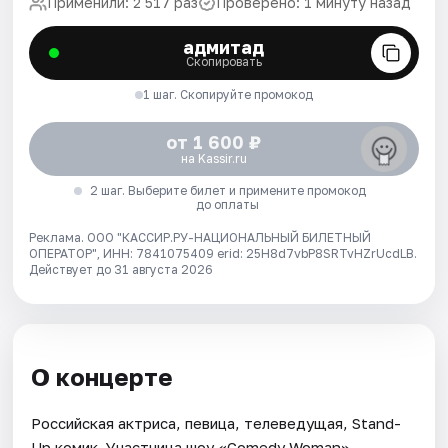
Применили: 2 517 раз
Проверено: 1 минуту назад
адмитад
Скопировать
1 шаг. Скопируйте промокод
от 1 600 ₽
на Kassir.ru
2 шаг. Выберите билет и примените промокод
до оплаты
Реклама. ООО "КАССИР.РУ-НАЦИОНАЛЬНЫЙ БИЛЕТНЫЙ
ОПЕРАТОР", ИНН: 7841075409 erid: 25H8d7vbP8SRTvHZrUcdLB.
Действует до 31 августа 2026
О концерте
Российская актриса, певица, телеведущая, Stand-
Up комик. Участница шоу «Comedy Woman»,