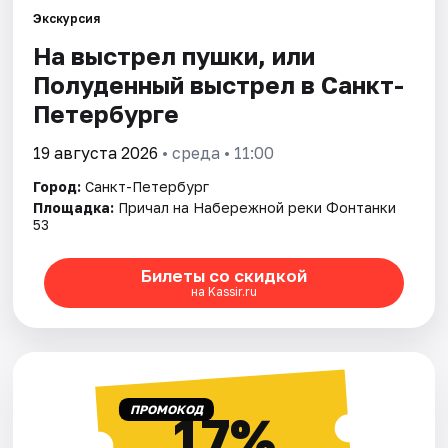
Экскурсия
На выстрел пушки, или
Города
Полуденный выстрел в Санкт-
Площадки
Петербурге
Артисты
19 августа 2026
• среда • 11:00
Город:
Санкт-Петербург
Рейтинги
Площадка:
Причал на Набережной реки Фонтанки
53
Билеты со скидкой
на Kassir.ru
ПРОМОКОД
17%