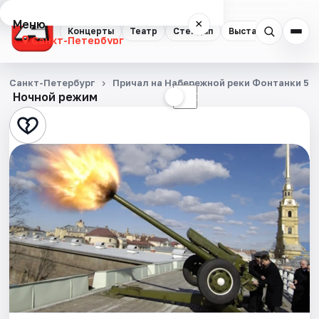
Меню
×
Концерты
Театр
Стендап
Выставки
Квест
Санкт-Петербург
Концерты
Санкт-Петербург
Причал на Набережной реки Фонтанки 53
Ночной режим
☀
☾
Театр
Стендап
Выставки
Квесты
Экскурсии
Спорт
События