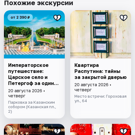
Похожие экскурсии
от 2 390 ₽
Императорское
Квартира
путешествие:
Распутина: тайны
Царское село и
за закрытой дверью
Петергоф за один
20 августа 2026 •
день
четверг
20 августа 2026 •
четверг
Место встречи: Гороховая
ул., 64
Парковка за Казанским
собором (Казанская пл.,
2)