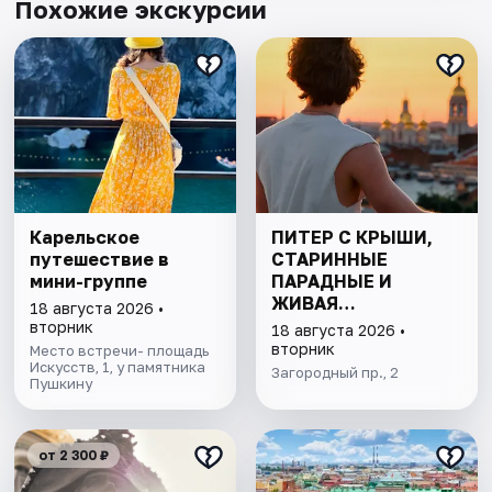
Похожие экскурсии
Карельское
ПИТЕР С КРЫШИ,
путешествие в
СТАРИННЫЕ
мини-группе
ПАРАДНЫЕ И
ЖИВАЯ
18 августа 2026 •
КОММУНАЛКА
вторник
18 августа 2026 •
ДОВЛАТОВА
вторник
Место встречи- площадь
Искусств, 1, у памятника
Загородный пр., 2
Пушкину
от 2 300 ₽