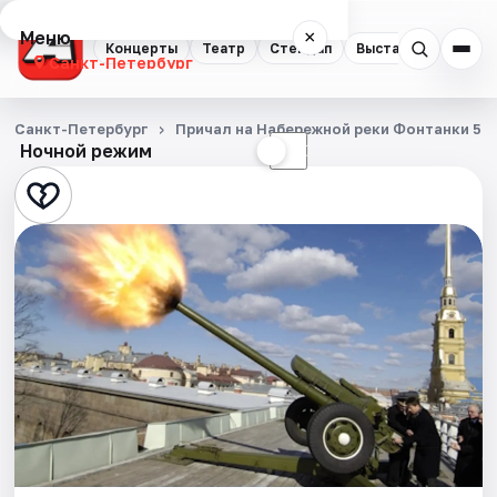
Меню
×
Концерты
Театр
Стендап
Выставки
Квест
Санкт-Петербург
Концерты
Санкт-Петербург
Причал на Набережной реки Фонтанки 53
Ночной режим
☀
☾
Театр
Стендап
Выставки
Квесты
Экскурсии
Спорт
События