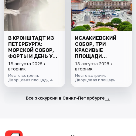
В КРОНШТАДТ ИЗ
ИСААКИЕВСКИЙ
ПЕТЕРБУРГА:
СОБОР, ТРИ
МОРСКОЙ СОБОР,
КРАСИВЫЕ
ФОРТЫ И ДЕНЬ У
ПЛОЩАДИ
ФИНСКОГО ЗАЛИВА.
ПЕТЕРБУРГА И
18 августа 2026 •
18 августа 2026 •
ВСЁ ВКЛЮЧЕНО
ПОДЪЁМ НА
вторник
вторник
КОЛОННАДУ В
Место встречи:
Место встречи:
Дворцовая площадь, 4
МИНИ-ГРУППЕ
Дворцовая площадь
→
Все экскурсии в Санкт-Петербурге