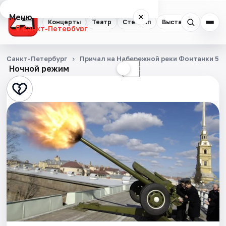
Меню
×
Концерты
Театр
Стендап
Выставки
Квест
Санкт-Петербург
Концерты
Санкт-Петербург
Причал на Набережной реки Фонтанки 53
Ночной режим
☀
☾
Театр
Стендап
Выставки
Квесты
Экскурсии
Спорт
События