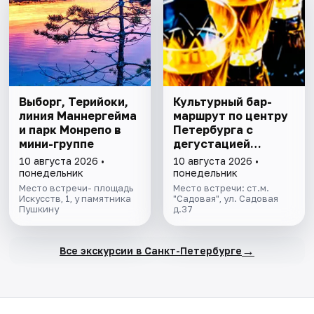
Выборг, Терийоки,
Культурный бар-
линия Маннергейма
маршрут по центру
и парк Монрепо в
Петербурга с
мини-группе
дегустацией
питерских настоек
10 августа 2026 •
10 августа 2026 •
понедельник
понедельник
Место встречи- площадь
Место встречи: ст.м.
Искусств, 1, у памятника
"Садовая", ул. Садовая
Пушкину
д.37
→
Все экскурсии в Санкт-Петербурге