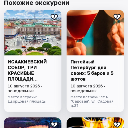
Похожие экскурсии
ИСААКИЕВСКИЙ
Питейный
СОБОР, ТРИ
Петербург для
КРАСИВЫЕ
своих: 5 баров и 5
ПЛОЩАДИ
шотов
ПЕТЕРБУРГА И
10 августа 2026 •
10 августа 2026 •
ПОДЪЁМ НА
понедельник
понедельник
КОЛОННАДУ В
Место встречи:
Место встречи: ст.м.
МИНИ-ГРУППЕ
Дворцовая площадь
"Садовая", ул. Садовая
д.37