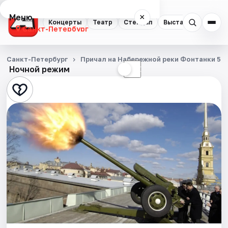
Меню
×
Концерты
Театр
Стендап
Выставки
Квест
Санкт-Петербург
Концерты
Санкт-Петербург
Причал на Набережной реки Фонтанки 53
Ночной режим
☀
☾
Театр
Стендап
Выставки
Квесты
Экскурсии
Спорт
События