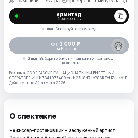
Применили: 2 707 раз
Проверено: 1 минуту назад
адмитад
Скопировать
1 шаг. Скопируйте промокод
от 1 000 ₽
на Kassir.ru
2 шаг. Выберите билет и примените промокод
до оплаты
Реклама. ООО "КАССИР.РУ-НАЦИОНАЛЬНЫЙ БИЛЕТНЫЙ
ОПЕРАТОР", ИНН: 7841075409 erid: 25H8d7vbP8SRTvHZrUcdLB.
Действует до 31 августа 2026
О спектакле
Режиссёр-постановщик – заслуженный артист
России Андрей БадулинДекорации и костюмы –