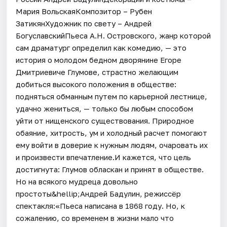
Мария ВольскаяКомпозитор – Рубен
ЗатикянХудожник по свету – Андрей
БогуславскийПьеса А.Н. Островского, жанр которой
сам драматург определил как комедию, — это
история о молодом бедном дворянине Егоре
Дмитриевиче Глумове, страстно желающим
добиться высокого положения в обществе:
подняться обманным путем по карьерной лестнице,
удачно жениться, — только бы любым способом
уйти от нищенского существования. Природное
обаяние, хитрость, ум и холодный расчет помогают
ему войти в доверие к нужным людям, очаровать их
и произвести впечатление.И кажется, что цель
достигнута: Глумов обласкан и принят в обществе.
Но на всякого мудреца довольно
простоты&hellip;Андрей Бадулин, режиссёр
спектакля:«Пьеса написана в 1868 году. Но, к
сожалению, со временем в жизни мало что