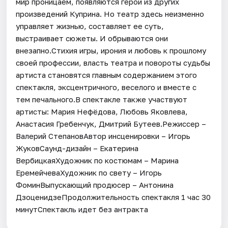
мир проницаем, появляются герои из других
произведений Куприна. Но театр здесь неизменно
управляет жизнью, составляет ее суть,
выстраивает сюжеты. И обрываются они
внезапно.Стихия игры, ирония и любовь к прошлому
своей профессии, власть театра и повороты судьбы
артиста становятся главным содержанием этого
спектакля, эксцентричного, веселого и вместе с
тем печального.В спектакле также участвуют
артисты: Мария Нефёдова, Любовь Яковлева,
Анастасия Гребенчук, Дмитрий Бутеев.Режиссер –
Валерий СтепановАвтор инсценировки – Игорь
ЖуковСаунд-дизайн – Екатерина
ВербицкаяХудожник по костюмам – Марина
ЕремейчеваХудожник по свету – Игорь
ФоминВыпускающий продюсер – Антонина
ДзоценидзеПродолжительность спектакля 1 час 30
минутСпектакль идет без антракта