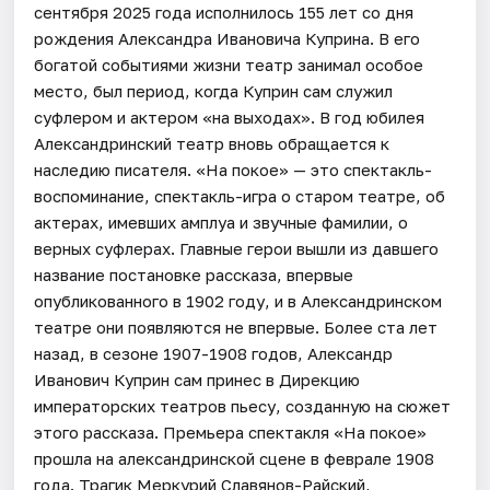
сентября 2025 года исполнилось 155 лет со дня
рождения Александра Ивановича Куприна. В его
богатой событиями жизни театр занимал особое
место, был период, когда Куприн сам служил
суфлером и актером «на выходах». В год юбилея
Александринский театр вновь обращается к
наследию писателя. «На покое» — это спектакль-
воспоминание, спектакль-игра о старом театре, об
актерах, имевших амплуа и звучные фамилии, о
верных суфлерах. Главные герои вышли из давшего
название постановке рассказа, впервые
опубликованного в 1902 году, и в Александринском
театре они появляются не впервые. Более ста лет
назад, в сезоне 1907-1908 годов, Александр
Иванович Куприн сам принес в Дирекцию
императорских театров пьесу, созданную на сюжет
этого рассказа. Премьера спектакля «На покое»
прошла на александринской сцене в феврале 1908
года. Трагик Меркурий Славянов-Райский,