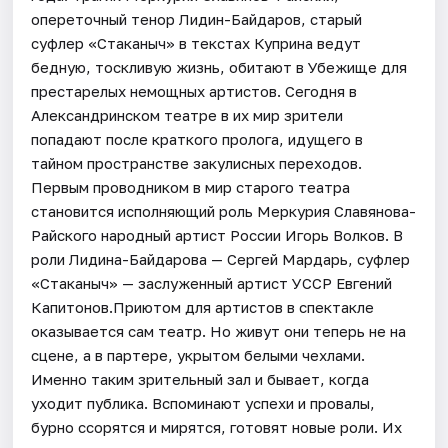
опереточный тенор Лидин-Байдаров, старый
суфлер «Стаканыч» в текстах Куприна ведут
бедную, тоскливую жизнь, обитают в Убежище для
престарелых немощных артистов. Сегодня в
Александринском театре в их мир зрители
попадают после краткого пролога, идущего в
тайном пространстве закулисных переходов.
Первым проводником в мир старого театра
становится исполняющий роль Меркурия Славянова-
Райского народный артист России Игорь Волков. В
роли Лидина-Байдарова — Сергей Мардарь, суфлер
«Стаканыч» — заслуженный артист УССР Евгений
Капитонов.Приютом для артистов в спектакле
оказывается сам театр. Но живут они теперь не на
сцене, а в партере, укрытом белыми чехлами.
Именно таким зрительный зал и бывает, когда
уходит публика. Вспоминают успехи и провалы,
бурно ссорятся и мирятся, готовят новые роли. Их