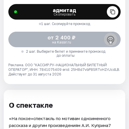
адмитад
Скопировать
1 шаг. Скопируйте промокод
от 2 400 ₽
на Kassir.ru
2 шаг. Выберите билет и примените промокод
до оплаты
Реклама. ООО "КАССИР.РУ-НАЦИОНАЛЬНЫЙ БИЛЕТНЫЙ
ОПЕРАТОР", ИНН: 7841075409 erid: 25H8d7vbP8SRTvHZrUcdLB.
Действует до 31 августа 2026
О спектакле
«На покое»спектакль по мотивам одноименного
рассказа и другим произведениям А.И. Куприна7