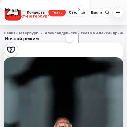
Меню
×
Концерты
Театр
Стендап
Выставки
Квест
Санкт-Петербург
Концерты
Санкт-Петербург
Александринский театр & Александринск
Ночной режим
☀
☾
Театр
Стендап
Выставки
Квесты
Экскурсии
Спорт
События