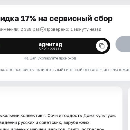
идка 17% на сервисный сбор
рименили: 2 388 раз
Проверено: 1 минуту назад
адмитад
Скопировать
1 шаг. Скопируйте промокод
ма. ООО "КАССИР.РУ-НАЦИОНАЛЬНЫЙ БИЛЕТНЫЙ ОПЕРАТОР", ИНН: 7841075409
кальный коллектив г. Сочи и гордость Дома культуры.
едений русских и советских, зарубежных,
ций, военных маршей, вальсов, танго, эстрадно-