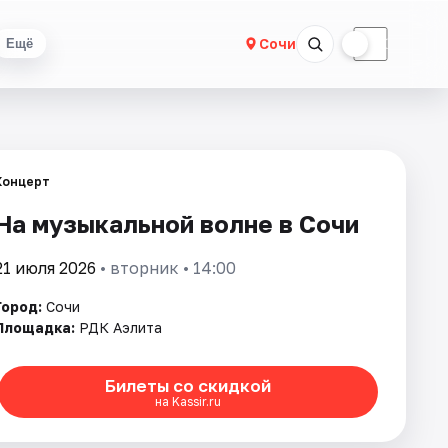
☀
☾
Сочи
Ещё
Концерт
На музыкальной волне в Сочи
21 июля 2026
• вторник • 14:00
Город:
Сочи
Площадка:
РДК Аэлита
Билеты со скидкой
на Kassir.ru