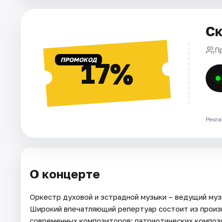
Города
Ск
Площадки
П
ПРОМОКОД
17%
Артисты
Рейтинги
Рекла
О концерте
Оркестр духовой и эстрадной музыки – ведущий музы
Широкий впечатляющий репертуар состоит из произв
современных композиторов: патриотических компози