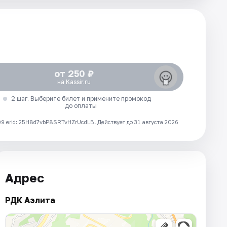
от 250 ₽
на Kassir.ru
2 шаг. Выберите билет и примените промокод
до оплаты
 erid: 25H8d7vbP8SRTvHZrUcdLB.
Действует до 31 августа 2026
Адрес
РДК Аэлита