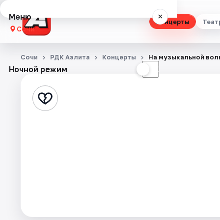
Меню
×
Концерты
Теат
Сочи
Концерты
Сочи
РДК Аэлита
Концерты
На музыкальной вол
Ночной режим
☀
☾
Театр
Стендап
Выставки
Квесты
Экскурсии
Спорт
События