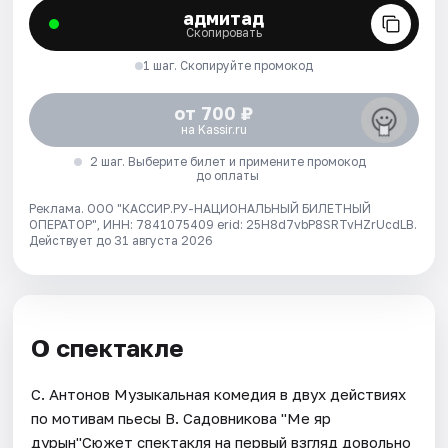
адмитад
Скопировать
1 шаг. Скопируйте промокод
от 700 ₽
на Kassir.ru
2 шаг. Выберите билет и примените промокод
до оплаты
Реклама. ООО "КАССИР.РУ-НАЦИОНАЛЬНЫЙ БИЛЕТНЫЙ
ОПЕРАТОР", ИНН: 7841075409 erid: 25H8d7vbP8SRTvHZrUcdLB.
Действует до 31 августа 2026
О спектакле
С. Антонов Музыкальная комедия в двух действиях
по мотивам пьесы В. Садовникова "Меӵ яр
дурын"Сюжет спектакля на первый взгляд довольно