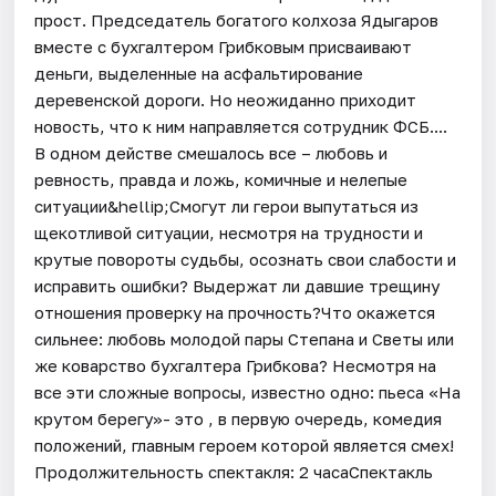
прост. Председатель богатого колхоза Ядыгаров
вместе с бухгалтером Грибковым присваивают
деньги, выделенные на асфальтирование
деревенской дороги. Но неожиданно приходит
новость, что к ним направляется сотрудник ФСБ....
В одном действе смешалось все – любовь и
ревность, правда и ложь, комичные и нелепые
ситуации&hellip;Смогут ли герои выпутаться из
щекотливой ситуации, несмотря на трудности и
крутые повороты судьбы, осознать свои слабости и
исправить ошибки? Выдержат ли давшие трещину
отношения проверку на прочность?Что окажется
сильнее: любовь молодой пары Степана и Светы или
же коварство бухгалтера Грибкова? Несмотря на
все эти сложные вопросы, известно одно: пьеса «На
крутом берегу»- это , в первую очередь, комедия
положений, главным героем которой является смех!
Продолжительность спектакля: 2 часаСпектакль