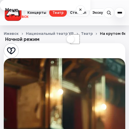
Меню
×
Концерты
Театр
Стендап
Экскурсии
Спор
Ижевск
Концерты
Ижевск
Национальный театр УР
Театр
На крутом бер
Ночной режим
☀
☾
Театр
Стендап
Экскурсии
Спорт
События
Города