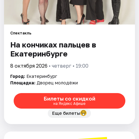
Города
Площадки
Спектакль
На кончиках пальцев в
Артисты
Екатеринбурге
Рейтинги
8 октября 2026
• четверг • 19:00
Город:
Екатеринбург
Площадка:
Дворец молодёжи
Билеты со скидкой
на Яндекс Афише
Еще билеты