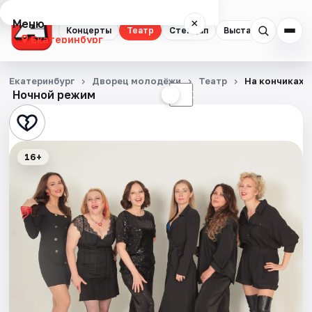
Меню
×
Концерты
Театр
Стендап
Выставки
Квест
Екатеринбург
Концерты
Екатеринбург
Дворец молодёжи
Театр
На кончиках 
Ночной режим
☀
☾
Театр
Стендап
16+
Выставки
Квесты
Экскурсии
Спорт
События