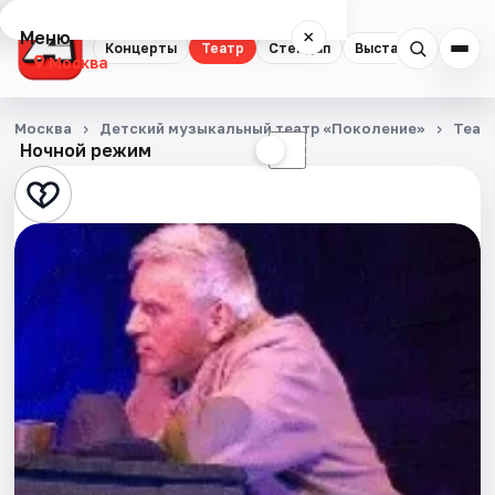
Меню
×
Концерты
Театр
Стендап
Выставки
Квест
Москва
Концерты
Москва
Детский музыкальный театр «Поколение»
Теат
Ночной режим
☀
☾
Театр
Стендап
Выставки
Квесты
Экскурсии
Спорт
События