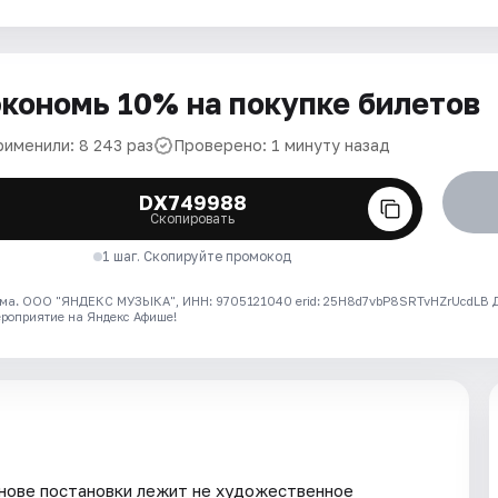
кономь 10% на покупке билетов
рименили: 8 243 раз
Проверено: 1 минуту назад
DX749988
Скопировать
1 шаг. Скопируйте промокод
ма. ООО "ЯНДЕКС МУЗЫКА", ИНН: 9705121040 erid: 25H8d7vbP8SRTvHZrUcdLB
ероприятие на Яндекс Афише!
снове постановки лежит не художественное