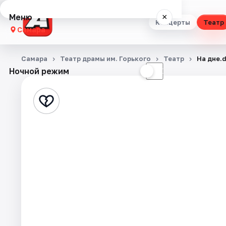
Меню
×
Концерты
Театр
Самара
Концерты
Самара
Театр драмы им. Горького
Театр
На дне.
Ночной режим
☀
☾
Театр
Стендап
Выставки
Квесты
Экскурсии
Спорт
События