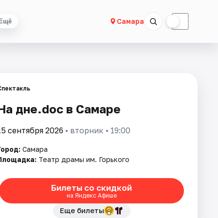
☀
☾
Самара
Ещё
Спектакль
На дне.doc в Самаре
15 сентября 2026
• вторник • 19:00
Город:
Самара
Площадка:
Театр драмы им. Горького
Билеты со скидкой
на Яндекс Афише
Еще билеты