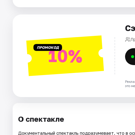
Города
Сэ
Площадки
П
Артисты
ПРОМОКОД
10%
Рейтинги
Рекла
это м
О спектакле
Документальный спектакль подразумевает, что в о