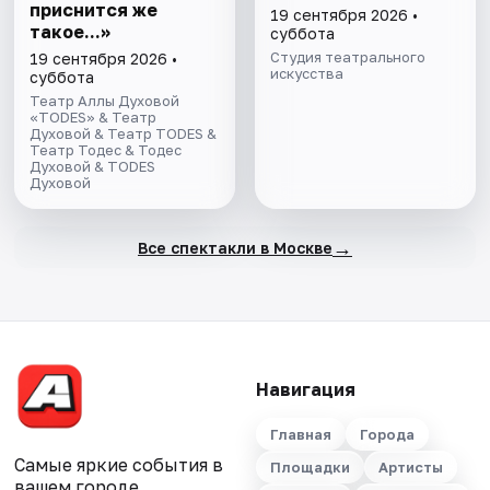
приснится же
19 сентября 2026 •
такое...»
суббота
Студия театрального
19 сентября 2026 •
искусства
суббота
Театр Аллы Духовой
«TODES» & Театр
Духовой & Театр TODES &
Театр Тодес & Тодес
Духовой & TODES
Духовой
→
Все спектакли в Москве
Навигация
Главная
Города
Самые яркие события в
Площадки
Артисты
вашем городе.