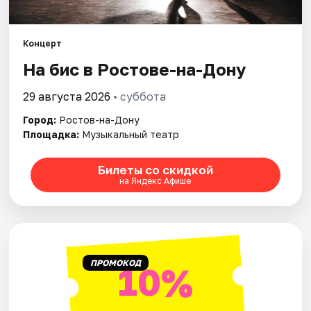
Города
Концерт
На бис в Ростове-на-Дону
Площадки
29 августа 2026
• суббота
Артисты
Город:
Ростов-на-Дону
Рейтинги
Площадка:
Музыкальный театр
Билеты со скидкой
на Яндекс Афише
ПРОМОКОД
10%