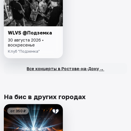
WLVS @Подземка
30 августа 2026 •
воскресенье
Клуб "Подземка"
→
Все концерты в Ростове-на-Дону
На бис в других городах
от 350 ₽