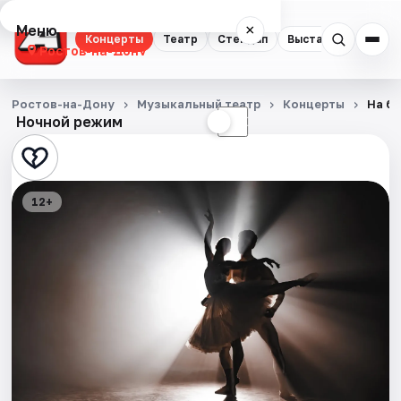
Меню
×
Концерты
Театр
Стендап
Выставки
Квест
Ростов-на-Дону
Концерты
Ростов-на-Дону
Музыкальный театр
Концерты
На би
Ночной режим
☀
☾
Театр
Стендап
12+
Выставки
Квесты
Экскурсии
Спорт
События